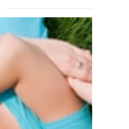
ernæring
“When diet is wrong, medicine is of no use. When
diet is correct, medicine is of no need.” – Ayurvedisk
ordsprog Hvor ofte: • Spiser du på farten • Springer
du måltider over for at “spare tid” • Spiser du en
færdigret, der er hurtig, men som efterlader dig
drænet? Der er ingen fordømmelse her – livet, at
balancere arbejde, familie og forpligtelser kan
efterlade dig tom og med næsten ingen tid til meget
andet – vi kan alle falde i usunde vaner.