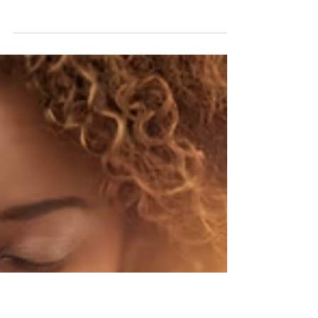
Sinéad
3 min read
Ayurveda og Nidra:
Søvn er en søjle for
sundhed og vitalitet
Tempoet i livet i dag betyder, at det er nemt at føle
sig drænet og overvældet og at du har brug for mere
overskud. Du drømmer om at...