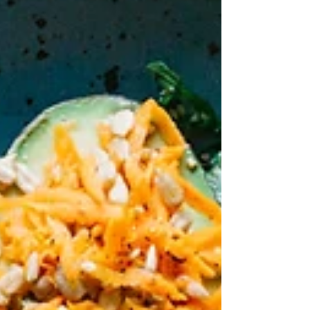
quick but leaves you drained? There’s no judgement
here – life, balancing work, family and commitments
can leave you running on empty with little time for
much else – we can all fall into unhealthy habits.
And, as we know, that can result in you feeling
drained, overwhelmed