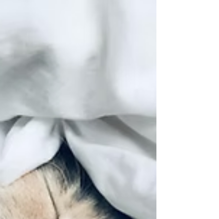
At læse alt om ayurvedas værktøjer, tips, ritualer og
praksisser kan faktisk være overvældende og lyde for
godt til at være sandt. Og at...