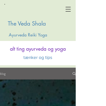
The Veda Shala
Ayurveda Reiki Yoga
alt ting ayurveda og yoga
tænker og tips
blog